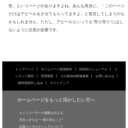
告」というページがありますよね。あんな具合に、「このページ
だけはアピールをさせてもらってますよ」と宣言してしまうのも
かもしれません。ただし、アピールといっても“売り売り”にはし
ないように注意が必要です。
トップページ
ホームページ新規制作
目的別リニューアル
コ
ンテンツ制作
管理更新
その他Web関連業務
お問い合わせ
無料相談申し込み
サイトマップ
ホームページをもっと活かしたい方へ
エンドユーザーの感動を伝える
見失いがちな“一番大切なこと”
広報コンサルティングについて