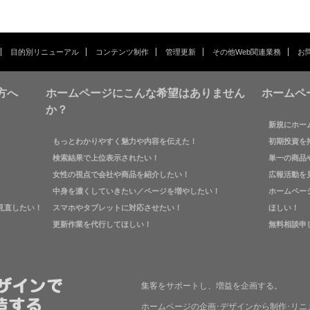
目的別リニューアル
コンテンツ制作
管理更新
その他Web関連業務
お
方へ
ホームページにこんな希望はありません
ホームペ
か？
新規にホー
もっとわかりやすく魅力や内容を伝えた！
初期投資を
検索結果で上位表示されたい！
単一の商品
女性の視点で会社や商品を紹介したい！
広報活動を
中身を濃くしていきたい／ページを増やしたい！
ホームペー
見直したい！
スマホやタブレットに対応させたい！
ほしい！
更新作業を代行してほしい！
無料相談申
集客をサポートし、増益を企画する。
ホームページの企画･デザインから制作･リニ