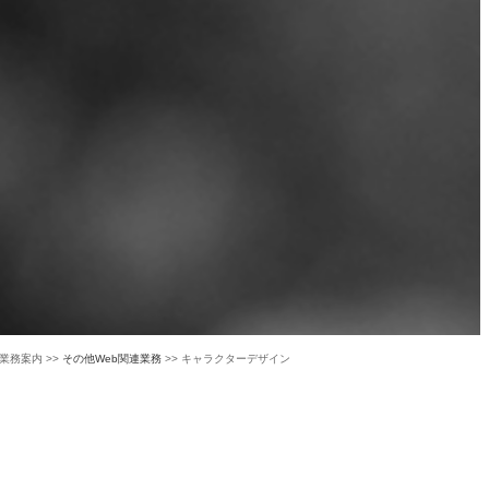
b業務案内 >>
その他Web関連業務
>> キャラクターデザイン