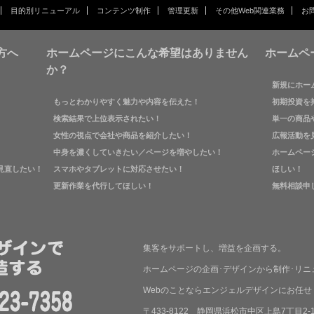
目的別リニューアル
コンテンツ制作
管理更新
その他Web関連業務
お
方へ
ホームページにこんな希望はありません
ホームペ
か？
新規にホー
もっとわかりやすく魅力や内容を伝えた！
初期投資を
検索結果で上位表示されたい！
単一の商品
女性の視点で会社や商品を紹介したい！
広報活動を
中身を濃くしていきたい／ページを増やしたい！
ホームペー
見直したい！
スマホやタブレットに対応させたい！
ほしい！
更新作業を代行してほしい！
無料相談申
集客をサポートし、増益を企画する。
ホームページの企画･デザインから制作･リニ
Webのことならエンジェルデザインにお任せ
〒433-8122 静岡県浜松市中区上島7丁目2-1