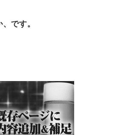
に
か、です。