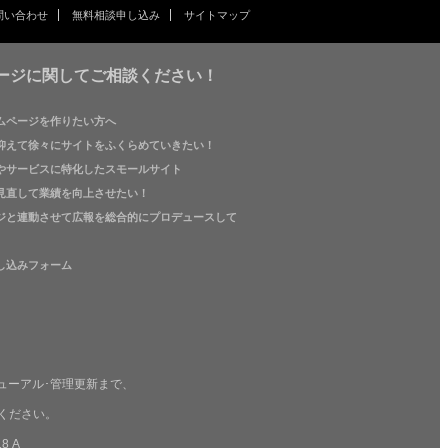
問い合わせ
無料相談申し込み
サイトマップ
ージに関してご相談ください！
ムページを作りたい方へ
抑えて徐々にサイトをふくらめていきたい！
やサービスに特化したスモールサイト
見直して業績を向上させたい！
ジと連動させて広報を総合的にプロデュースして
し込みフォーム
ューアル･管理更新まで、
ください。
8 A