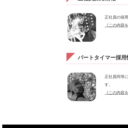
正社員の採
《この内容
パートタイマー採用
正社員同等
す。
《この内容