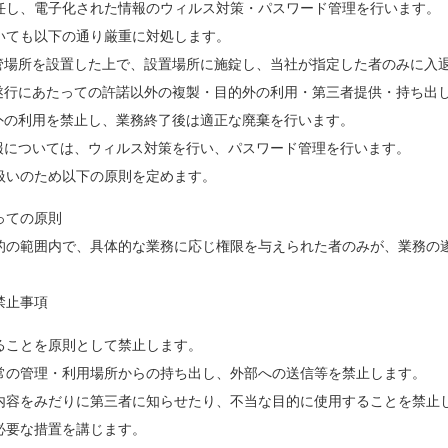
任し、電子化された情報のウィルス対策・パスワード管理を行います。
いても以下の通り厳重に対処します。
管場所を設置した上で、設置場所に施錠し、当社が指定した者のみに入
遂行にあたっての許諾以外の複製・目的外の利用・第三者提供・持ち出
外の利用を禁止し、業務終了後は適正な廃棄を行います。
報については、ウィルス対策を行い、パスワード管理を行います。
扱いのため以下の原則を定めます。
っての原則
的の範囲内で、具体的な業務に応じ権限を与えられた者のみが、業務の
禁止事項
ることを原則として禁止します。
常の管理・利用場所からの持ち出し、外部への送信等を禁止します。
内容をみだりに第三者に知らせたり、不当な目的に使用することを禁止
必要な措置を講じます。