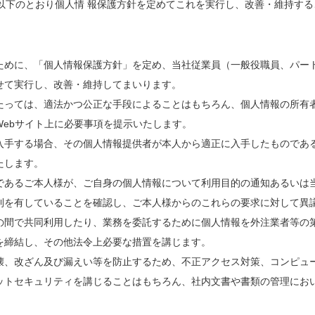
以下のとおり個人情 報保護方針を定めてこれを実行し、改善・維持する
ために、「個人情報保護方針」を定め、当社従業員（一般役職員、パー
せて実行し、改善・維持してまいります。
たっては、適法かつ公正な手段によることはもちろん、個人情報の所有
Webサイト上に必要事項を提示いたします。
入手する場合、その個人情報提供者が本人から適正に入手したものである
たします。
であるご本人様が、ご自身の個人情報について利用目的の通知あるいは
利を有していることを確認し、ご本人様からのこれらの要求に対して異
の間で共同利用したり、業務を委託するために個人情報を外注業者等の
を締結し、その他法令上必要な措置を講じます。
壊、改ざん及び漏えい等を防止するため、不正アクセス対策、コンピュ
ットセキュリティを講じることはもちろん、社内文書や書類の管理にお