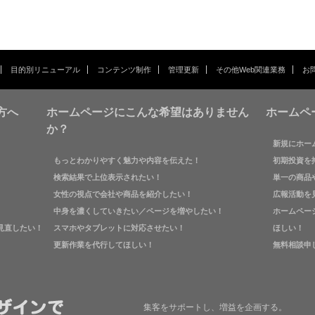
目的別リニューアル
コンテンツ制作
管理更新
その他Web関連業務
お
方へ
ホームページにこんな希望はありません
ホームペ
か？
新規にホー
もっとわかりやすく魅力や内容を伝えた！
初期投資を
検索結果で上位表示されたい！
単一の商品
女性の視点で会社や商品を紹介したい！
広報活動を
中身を濃くしていきたい／ページを増やしたい！
ホームペー
見直したい！
スマホやタブレットに対応させたい！
ほしい！
更新作業を代行してほしい！
無料相談申
集客をサポートし、増益を企画する。