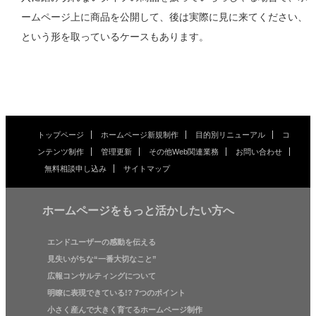
ームページ上に商品を公開して、後は実際に見に来てください、
という形を取っているケースもあります。
トップページ
ホームページ新規制作
目的別リニューアル
コ
ンテンツ制作
管理更新
その他Web関連業務
お問い合わせ
無料相談申し込み
サイトマップ
ホームページをもっと活かしたい方へ
エンドユーザーの感動を伝える
見失いがちな“一番大切なこと”
広報コンサルティングについて
明瞭に表現できている!? 7つのポイント
小さく産んで大きく育てるホームページ制作