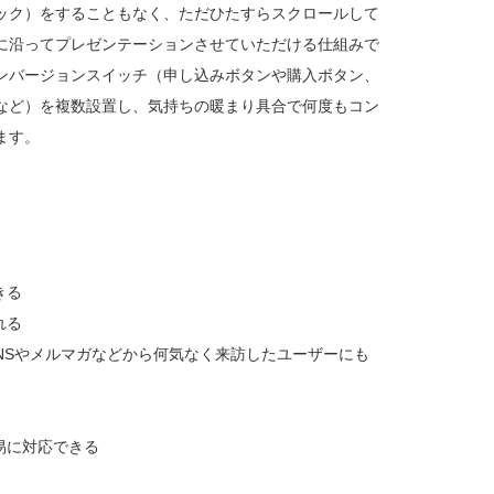
ック）をすることもなく、ただひたすらスクロールして
に沿ってプレゼンテーションさせていただける仕組みで
ンバージョンスイッチ（申し込みボタンや購入ボタン、
など）を複数設置し、気持ちの暖まり具合で何度もコン
ます。
きる
れる
rなどのSNSやメルマガなどから何気なく来訪したユーザーにも
易に対応できる
。