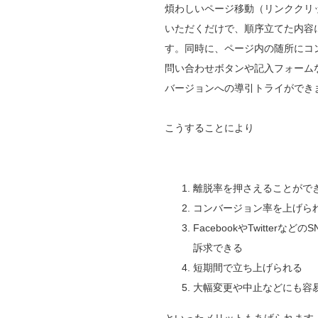
煩わしいページ移動（リンククリ
いただくだけで、順序立てた内容
す。同時に、ページ内の随所にコ
問い合わせボタンや記入フォーム
バージョンへの導引トライができ
こうすることにより
離脱率を押さえることがで
コンバージョン率を上げら
FacebookやTwitte
訴求できる
短期間で立ち上げられる
大幅変更や中止などにも容
といったメリットもあげられます