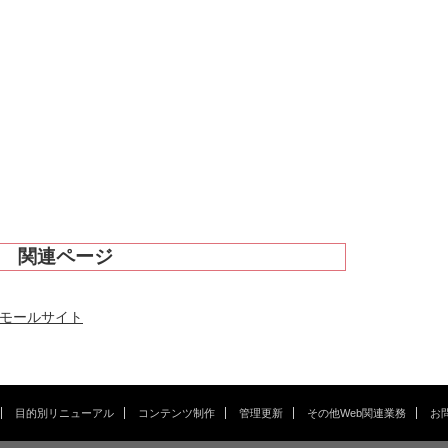
関連ページ
スモールサイト
目的別リニューアル
コンテンツ制作
管理更新
その他Web関連業務
お